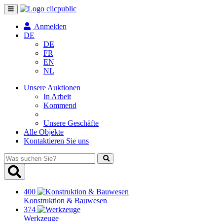
Navigation
umschalten
Anmelden
DE
DE
FR
EN
NL
Unsere Auktionen
In Arbeit
Kommend
Unsere Geschäfte
Alle Objekte
Kontaktieren Sie uns
Was
suchen
Sie?
400
Konstruktion & Bauwesen
374
Werkzeuge