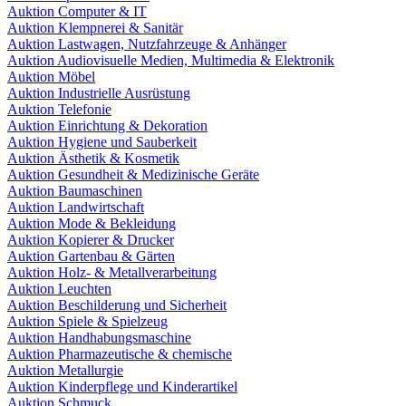
Auktion Computer & IT
Auktion Klempnerei & Sanitär
Auktion Lastwagen, Nutzfahrzeuge & Anhänger
Auktion Audiovisuelle Medien, Multimedia & Elektronik
Auktion Möbel
Auktion Industrielle Ausrüstung
Auktion Telefonie
Auktion Einrichtung & Dekoration
Auktion Hygiene und Sauberkeit
Auktion Ästhetik & Kosmetik
Auktion Gesundheit & Medizinische Geräte
Auktion Baumaschinen
Auktion Landwirtschaft
Auktion Mode & Bekleidung
Auktion Kopierer & Drucker
Auktion Gartenbau & Gärten
Auktion Holz- & Metallverarbeitung
Auktion Leuchten
Auktion Beschilderung und Sicherheit
Auktion Spiele & Spielzeug
Auktion Handhabungsmaschine
Auktion Pharmazeutische & chemische
Auktion Metallurgie
Auktion Kinderpflege und Kinderartikel
Auktion Schmuck