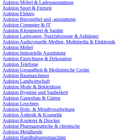
Auktion Möbel & Ladenausstattung
Auktion Sport & Freizeit
Auktion Elektro
Auktion Büromöbel und -ausstattung
Auktion Computer & IT
Auktion Klempnerei & Sanitär
Auktion Lastwagen, Nutzfahrzeuge & Anhänger
Auktion Audiovisuelle Medien, Multimedia & Elektronik
Auktion Möbel
Auktion Industrielle Ausrüstung
Auktion Einrichtung & Dekoration
Auktion Telefonie
Auktion Gesundheit & Medizinische Geräte
Auktion Baumaschinen
Auktion Landwirtschaft
Auktion Mode & Bekleidung
Auktion Hygiene und Sauberkeit
Auktion Gartenbau & Gärten
Auktion Leuchten
Auktion Holz- & Metallverarbeitung
Auktion Ästhetik & Kosmetik
Auktion Kopierer & Drucker
Auktion Pharmazeutische & chemische
Auktion Metallurgie
Auktion Handhabungsmaschine