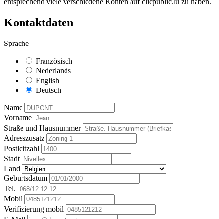
entsprechend viele verschiedene Konten auf clicpublic.lu zu haben.
Kontaktdaten
Sprache
Französisch
Nederlands
English
Deutsch
Name
Vorname
Straße und Hausnummer
Adresszusatz
Postleitzahl
Stadt
Land
Geburtsdatum
Tel.
Mobil
Verifizierung mobil