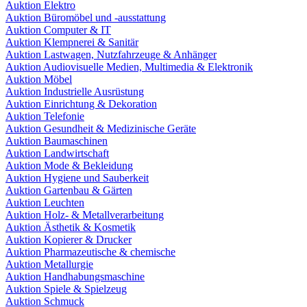
Auktion Elektro
Auktion Büromöbel und -ausstattung
Auktion Computer & IT
Auktion Klempnerei & Sanitär
Auktion Lastwagen, Nutzfahrzeuge & Anhänger
Auktion Audiovisuelle Medien, Multimedia & Elektronik
Auktion Möbel
Auktion Industrielle Ausrüstung
Auktion Einrichtung & Dekoration
Auktion Telefonie
Auktion Gesundheit & Medizinische Geräte
Auktion Baumaschinen
Auktion Landwirtschaft
Auktion Mode & Bekleidung
Auktion Hygiene und Sauberkeit
Auktion Gartenbau & Gärten
Auktion Leuchten
Auktion Holz- & Metallverarbeitung
Auktion Ästhetik & Kosmetik
Auktion Kopierer & Drucker
Auktion Pharmazeutische & chemische
Auktion Metallurgie
Auktion Handhabungsmaschine
Auktion Spiele & Spielzeug
Auktion Schmuck