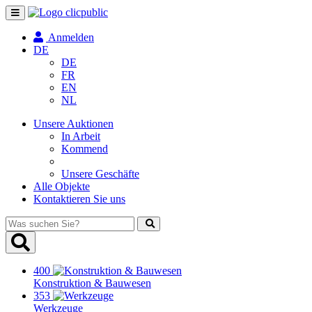
Navigation
umschalten
Anmelden
DE
DE
FR
EN
NL
Unsere Auktionen
In Arbeit
Kommend
Unsere Geschäfte
Alle Objekte
Kontaktieren Sie uns
Was
suchen
Sie?
400
Konstruktion & Bauwesen
353
Werkzeuge