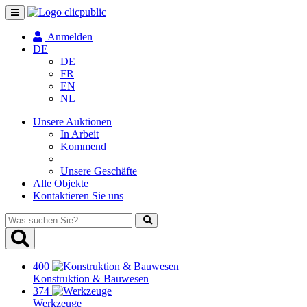
Navigation
umschalten
Anmelden
DE
DE
FR
EN
NL
Unsere Auktionen
In Arbeit
Kommend
Unsere Geschäfte
Alle Objekte
Kontaktieren Sie uns
Was
suchen
Sie?
400
Konstruktion & Bauwesen
374
Werkzeuge