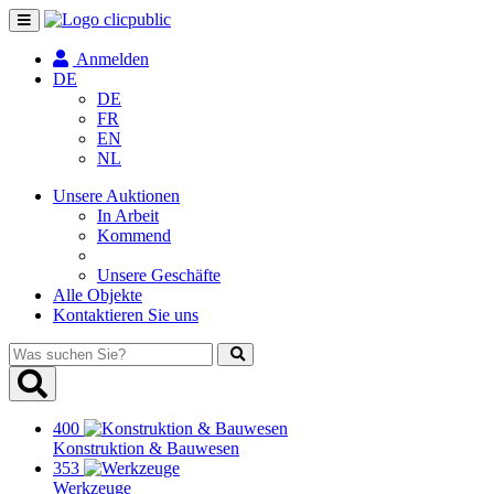
Navigation
umschalten
Anmelden
DE
DE
FR
EN
NL
Unsere Auktionen
In Arbeit
Kommend
Unsere Geschäfte
Alle Objekte
Kontaktieren Sie uns
Was
suchen
Sie?
400
Konstruktion & Bauwesen
353
Werkzeuge