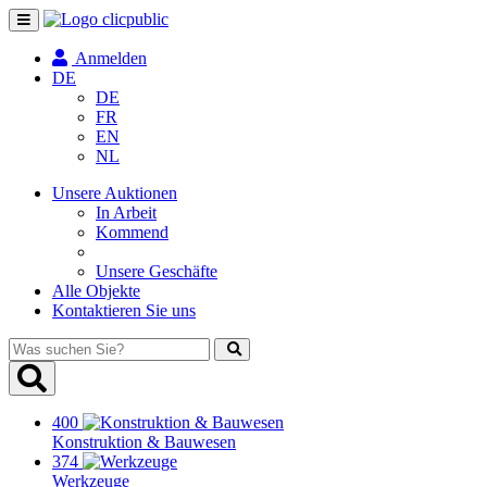
Navigation
umschalten
Anmelden
DE
DE
FR
EN
NL
Unsere Auktionen
In Arbeit
Kommend
Unsere Geschäfte
Alle Objekte
Kontaktieren Sie uns
Was
suchen
Sie?
400
Konstruktion & Bauwesen
374
Werkzeuge