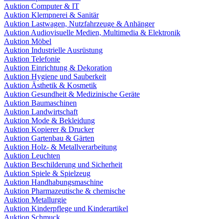
Auktion Computer & IT
Auktion Klempnerei & Sanitär
Auktion Lastwagen, Nutzfahrzeuge & Anhänger
Auktion Audiovisuelle Medien, Multimedia & Elektronik
Auktion Möbel
Auktion Industrielle Ausrüstung
Auktion Telefonie
Auktion Einrichtung & Dekoration
Auktion Hygiene und Sauberkeit
Auktion Ästhetik & Kosmetik
Auktion Gesundheit & Medizinische Geräte
Auktion Baumaschinen
Auktion Landwirtschaft
Auktion Mode & Bekleidung
Auktion Kopierer & Drucker
Auktion Gartenbau & Gärten
Auktion Holz- & Metallverarbeitung
Auktion Leuchten
Auktion Beschilderung und Sicherheit
Auktion Spiele & Spielzeug
Auktion Handhabungsmaschine
Auktion Pharmazeutische & chemische
Auktion Metallurgie
Auktion Kinderpflege und Kinderartikel
Auktion Schmuck