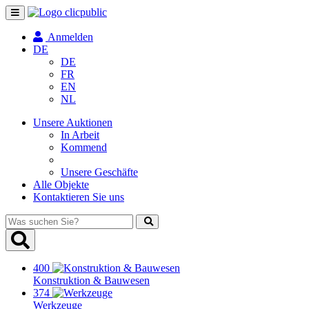
Navigation
umschalten
Anmelden
DE
DE
FR
EN
NL
Unsere Auktionen
In Arbeit
Kommend
Unsere Geschäfte
Alle Objekte
Kontaktieren Sie uns
Was
suchen
Sie?
400
Konstruktion & Bauwesen
374
Werkzeuge