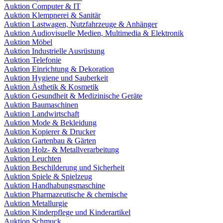
Auktion Computer & IT
Auktion Klempnerei & Sanitär
Auktion Lastwagen, Nutzfahrzeuge & Anhänger
Auktion Audiovisuelle Medien, Multimedia & Elektronik
Auktion Möbel
Auktion Industrielle Ausrüstung
Auktion Telefonie
Auktion Einrichtung & Dekoration
Auktion Hygiene und Sauberkeit
Auktion Ästhetik & Kosmetik
Auktion Gesundheit & Medizinische Geräte
Auktion Baumaschinen
Auktion Landwirtschaft
Auktion Mode & Bekleidung
Auktion Kopierer & Drucker
Auktion Gartenbau & Gärten
Auktion Holz- & Metallverarbeitung
Auktion Leuchten
Auktion Beschilderung und Sicherheit
Auktion Spiele & Spielzeug
Auktion Handhabungsmaschine
Auktion Pharmazeutische & chemische
Auktion Metallurgie
Auktion Kinderpflege und Kinderartikel
Auktion Schmuck