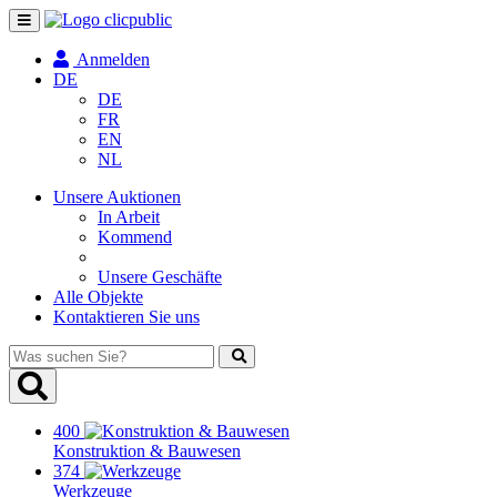
Navigation
umschalten
Anmelden
DE
DE
FR
EN
NL
Unsere Auktionen
In Arbeit
Kommend
Unsere Geschäfte
Alle Objekte
Kontaktieren Sie uns
Was
suchen
Sie?
400
Konstruktion & Bauwesen
374
Werkzeuge