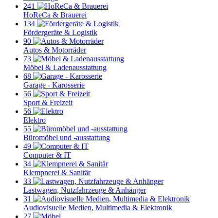
241
HoReCa & Brauerei
134
Fördergeräte & Logistik
90
Autos & Motorräder
73
Möbel & Ladenausstattung
68
Garage - Karosserie
56
Sport & Freizeit
56
Elektro
55
Büromöbel und -ausstattung
49
Computer & IT
34
Klempnerei & Sanitär
33
Lastwagen, Nutzfahrzeuge & Anhänger
31
Audiovisuelle Medien, Multimedia & Elektronik
27