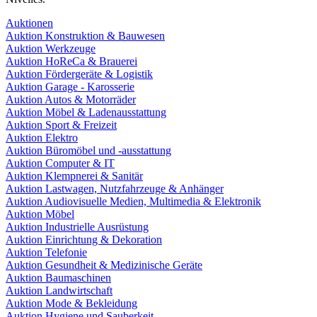
Auktionen
Auktion Konstruktion & Bauwesen
Auktion Werkzeuge
Auktion HoReCa & Brauerei
Auktion Fördergeräte & Logistik
Auktion Garage - Karosserie
Auktion Autos & Motorräder
Auktion Möbel & Ladenausstattung
Auktion Sport & Freizeit
Auktion Elektro
Auktion Büromöbel und -ausstattung
Auktion Computer & IT
Auktion Klempnerei & Sanitär
Auktion Lastwagen, Nutzfahrzeuge & Anhänger
Auktion Audiovisuelle Medien, Multimedia & Elektronik
Auktion Möbel
Auktion Industrielle Ausrüstung
Auktion Einrichtung & Dekoration
Auktion Telefonie
Auktion Gesundheit & Medizinische Geräte
Auktion Baumaschinen
Auktion Landwirtschaft
Auktion Mode & Bekleidung
Auktion Hygiene und Sauberkeit