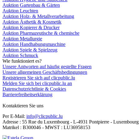
Auktion Gartenbau & Gärten
Auktion Leuchten
Auktion Holz- & Metallverarbeitung
Auktion Ästhetik & Kosmetik
Auktion Kopierer & Drucker
Auktion Pharmazeutische & chemische
Auktion Metallurgie
Auktion Handhabungsmaschine
Auktion Spiele & Spielzeug
Auktion Schmuck
Wie funktioniert es?
Unsere Antworten auf häufig gestellte Fragen
Unsere allgemeinen Geschäftsbedingungen
Registrieren Sie sich auf clicpublic.lu
Melden Sie sich bei clicpublic.lu an
Datenschutzrichtlinie & Cookies
Barrierefreiheitserklärung
Kontaktieren Sie uns
Per E-Mail:
info@clicpublic.lu
Adresse : 55 Rue du Luxembourg - L-4931 Pontpierre - Luxembourg
Matrikel : B300046 - MWST : LU36958153