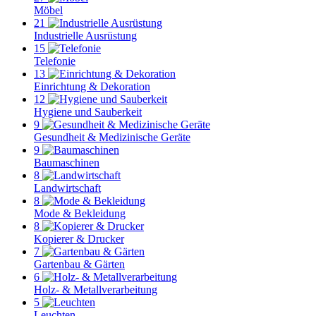
Möbel
21
Industrielle Ausrüstung
15
Telefonie
13
Einrichtung & Dekoration
12
Hygiene und Sauberkeit
9
Gesundheit & Medizinische Geräte
9
Baumaschinen
8
Landwirtschaft
8
Mode & Bekleidung
8
Kopierer & Drucker
7
Gartenbau & Gärten
6
Holz- & Metallverarbeitung
5
Leuchten