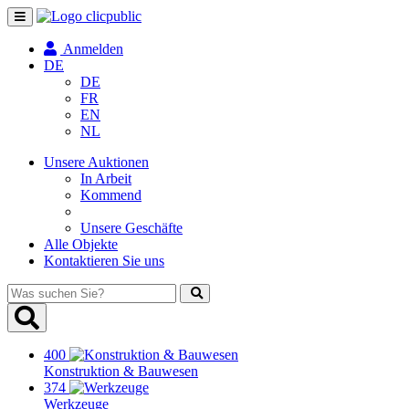
Navigation
umschalten
Anmelden
DE
DE
FR
EN
NL
Unsere Auktionen
In Arbeit
Kommend
Unsere Geschäfte
Alle Objekte
Kontaktieren Sie uns
Was
suchen
Sie?
400
Konstruktion & Bauwesen
374
Werkzeuge