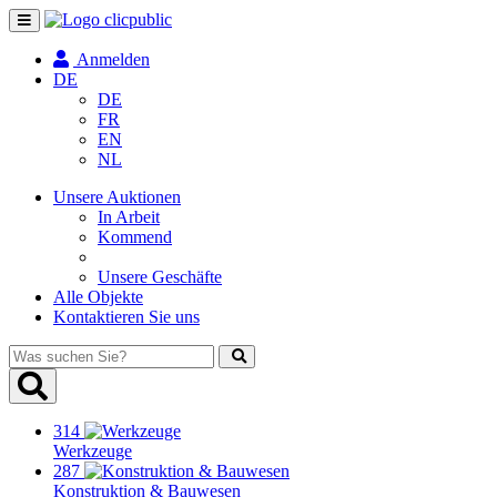
Navigation
umschalten
Anmelden
DE
DE
FR
EN
NL
Unsere Auktionen
In Arbeit
Kommend
Unsere Geschäfte
Alle Objekte
Kontaktieren Sie uns
Was
suchen
Sie?
314
Werkzeuge
287
Konstruktion & Bauwesen