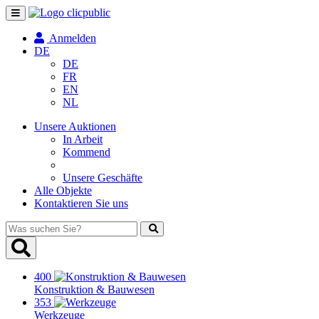
Navigation
umschalten
Anmelden
DE
DE
FR
EN
NL
Unsere Auktionen
In Arbeit
Kommend
Unsere Geschäfte
Alle Objekte
Kontaktieren Sie uns
Was
suchen
Sie?
400
Konstruktion & Bauwesen
353
Werkzeuge