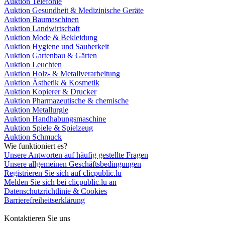
Auktion Telefonie
Auktion Gesundheit & Medizinische Geräte
Auktion Baumaschinen
Auktion Landwirtschaft
Auktion Mode & Bekleidung
Auktion Hygiene und Sauberkeit
Auktion Gartenbau & Gärten
Auktion Leuchten
Auktion Holz- & Metallverarbeitung
Auktion Ästhetik & Kosmetik
Auktion Kopierer & Drucker
Auktion Pharmazeutische & chemische
Auktion Metallurgie
Auktion Handhabungsmaschine
Auktion Spiele & Spielzeug
Auktion Schmuck
Wie funktioniert es?
Unsere Antworten auf häufig gestellte Fragen
Unsere allgemeinen Geschäftsbedingungen
Registrieren Sie sich auf clicpublic.lu
Melden Sie sich bei clicpublic.lu an
Datenschutzrichtlinie & Cookies
Barrierefreiheitserklärung
Kontaktieren Sie uns