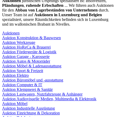
Auktionen
juristischen Ursprungs spezialisiert ist: Insolvenzen,
Pfändungen
,
ruhende Erbschaften
... Wir führen auch Auktionen
für den
Abbau von Lagerbeständen von Unternehmen
durch.
Unser Team ist auf
Auktionen in Luxemburg und Belgien
spezialisiert, unsere Räumlichkeiten befinden sich in Luxemburg
und im wallonischen Brabant in Nivelles.
Auktionen
Auktion Konstruktion & Bauwesen
Auktion Werkzeuge
Auktion HoReCa & Brauerei
Auktion Fördergeräte & Logistik
Auktion Garage - Karosserie
Auktion Autos & Motorräder
Auktion Möbel & Ladenausstattung
Auktion Sport & Freizeit
Auktion Elektro
Auktion Büromöbel und -ausstattung
Auktion Computer & IT
Auktion Klempnerei & Sanitär
Auktion Lastwagen, Nutzfahrzeuge & Anhänger
Auktion Audiovisuelle Medien, Multimedia & Elektronik
Auktion Möbel
Auktion Industrielle Ausrüstung
Auktion Einrichtung & Dekoration