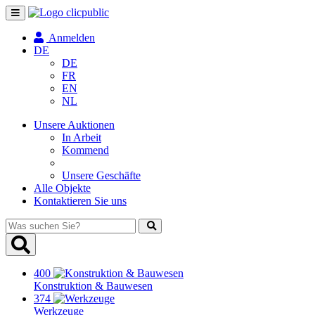
Navigation
umschalten
Anmelden
DE
DE
FR
EN
NL
Unsere Auktionen
In Arbeit
Kommend
Unsere Geschäfte
Alle Objekte
Kontaktieren Sie uns
Was
suchen
Sie?
400
Konstruktion & Bauwesen
374
Werkzeuge