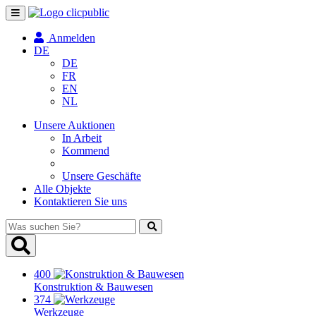
Navigation
umschalten
Anmelden
DE
DE
FR
EN
NL
Unsere Auktionen
In Arbeit
Kommend
Unsere Geschäfte
Alle Objekte
Kontaktieren Sie uns
Was
suchen
Sie?
400
Konstruktion & Bauwesen
374
Werkzeuge