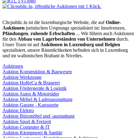
Clicpublic.lu ist die luxemburgische Website, die auf
Online-
Auktionen
juristischen Ursprungs spezialisiert ist: Insolvenzen,
Pfändungen
,
ruhende Erbschaften
... Wir führen auch Auktionen
für den
Abbau von Lagerbeständen von Unternehmen
durch.
Unser Team ist auf
Auktionen in Luxemburg und Belgien
spezialisiert, unsere Räumlichkeiten befinden sich in Luxemburg
und im wallonischen Brabant in Nivelles.
Auktionen
Auktion Konstruktion & Bauwesen
Auktion Werkzeuge
Auktion HoReCa & Brauerei
Auktion Fördergeräte & Logistik
Auktion Autos & Motorräder
Auktion Möbel & Ladenausstattung
Auktion Garage - Karosserie
Auktion Elektro
Auktion Büromöbel und -ausstattung
Auktion Sport & Freizeit
Auktion Computer & IT
Auktion Klempnerei & Sanitär