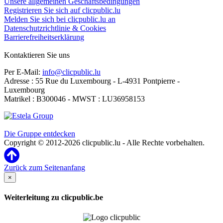
Unsere allgemeinen Geschäftsbedingungen
Registrieren Sie sich auf clicpublic.lu
Melden Sie sich bei clicpublic.lu an
Datenschutzrichtlinie & Cookies
Barrierefreiheitserklärung
Kontaktieren Sie uns
Per E-Mail:
info@clicpublic.lu
Adresse : 55 Rue du Luxembourg - L-4931 Pontpierre -
Luxembourg
Matrikel : B300046 - MWST : LU36958153
Clicpublic ist eine Marke der Estela-Gruppe
Die Gruppe entdecken
Copyright © 2012-2026 clicpublic.lu - Alle Rechte vorbehalten.
Zurück zum Seitenanfang
×
Weiterleitung zu clicpublic.be