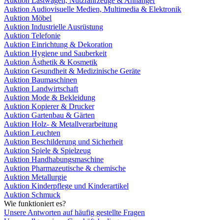
Auktion Lastwagen, Nutzfahrzeuge & Anhänger
Auktion Audiovisuelle Medien, Multimedia & Elektronik
Auktion Möbel
Auktion Industrielle Ausrüstung
Auktion Telefonie
Auktion Einrichtung & Dekoration
Auktion Hygiene und Sauberkeit
Auktion Ästhetik & Kosmetik
Auktion Gesundheit & Medizinische Geräte
Auktion Baumaschinen
Auktion Landwirtschaft
Auktion Mode & Bekleidung
Auktion Kopierer & Drucker
Auktion Gartenbau & Gärten
Auktion Holz- & Metallverarbeitung
Auktion Leuchten
Auktion Beschilderung und Sicherheit
Auktion Spiele & Spielzeug
Auktion Handhabungsmaschine
Auktion Pharmazeutische & chemische
Auktion Metallurgie
Auktion Kinderpflege und Kinderartikel
Auktion Schmuck
Wie funktioniert es?
Unsere Antworten auf häufig gestellte Fragen