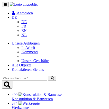
Navigation
umschalten
Anmelden
DE
DE
FR
EN
NL
Unsere Auktionen
In Arbeit
Kommend
Unsere Geschäfte
Alle Objekte
Kontaktieren Sie uns
Was
suchen
Sie?
400
Konstruktion & Bauwesen
374
Werkzeuge