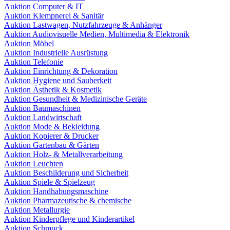
Auktion Computer & IT
Auktion Klempnerei & Sanitär
Auktion Lastwagen, Nutzfahrzeuge & Anhänger
Auktion Audiovisuelle Medien, Multimedia & Elektronik
Auktion Möbel
Auktion Industrielle Ausrüstung
Auktion Telefonie
Auktion Einrichtung & Dekoration
Auktion Hygiene und Sauberkeit
Auktion Ästhetik & Kosmetik
Auktion Gesundheit & Medizinische Geräte
Auktion Baumaschinen
Auktion Landwirtschaft
Auktion Mode & Bekleidung
Auktion Kopierer & Drucker
Auktion Gartenbau & Gärten
Auktion Holz- & Metallverarbeitung
Auktion Leuchten
Auktion Beschilderung und Sicherheit
Auktion Spiele & Spielzeug
Auktion Handhabungsmaschine
Auktion Pharmazeutische & chemische
Auktion Metallurgie
Auktion Kinderpflege und Kinderartikel
Auktion Schmuck