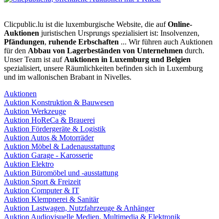
Clicpublic.lu ist die luxemburgische Website, die auf
Online-
Auktionen
juristischen Ursprungs spezialisiert ist: Insolvenzen,
Pfändungen
,
ruhende Erbschaften
... Wir führen auch Auktionen
für den
Abbau von Lagerbeständen von Unternehmen
durch.
Unser Team ist auf
Auktionen in Luxemburg und Belgien
spezialisiert, unsere Räumlichkeiten befinden sich in Luxemburg
und im wallonischen Brabant in Nivelles.
Auktionen
Auktion Konstruktion & Bauwesen
Auktion Werkzeuge
Auktion HoReCa & Brauerei
Auktion Fördergeräte & Logistik
Auktion Autos & Motorräder
Auktion Möbel & Ladenausstattung
Auktion Garage - Karosserie
Auktion Elektro
Auktion Büromöbel und -ausstattung
Auktion Sport & Freizeit
Auktion Computer & IT
Auktion Klempnerei & Sanitär
Auktion Lastwagen, Nutzfahrzeuge & Anhänger
Auktion Audiovisuelle Medien, Multimedia & Elektronik