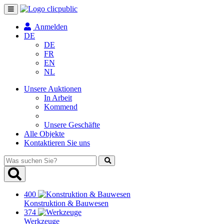
Navigation
umschalten
Anmelden
DE
DE
FR
EN
NL
Unsere Auktionen
In Arbeit
Kommend
Unsere Geschäfte
Alle Objekte
Kontaktieren Sie uns
Was
suchen
Sie?
400
Konstruktion & Bauwesen
374
Werkzeuge