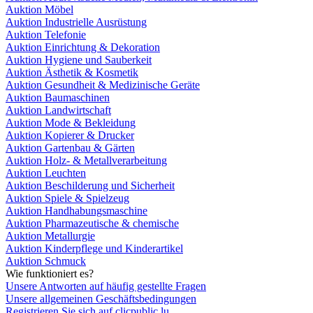
Auktion Möbel
Auktion Industrielle Ausrüstung
Auktion Telefonie
Auktion Einrichtung & Dekoration
Auktion Hygiene und Sauberkeit
Auktion Ästhetik & Kosmetik
Auktion Gesundheit & Medizinische Geräte
Auktion Baumaschinen
Auktion Landwirtschaft
Auktion Mode & Bekleidung
Auktion Kopierer & Drucker
Auktion Gartenbau & Gärten
Auktion Holz- & Metallverarbeitung
Auktion Leuchten
Auktion Beschilderung und Sicherheit
Auktion Spiele & Spielzeug
Auktion Handhabungsmaschine
Auktion Pharmazeutische & chemische
Auktion Metallurgie
Auktion Kinderpflege und Kinderartikel
Auktion Schmuck
Wie funktioniert es?
Unsere Antworten auf häufig gestellte Fragen
Unsere allgemeinen Geschäftsbedingungen
Registrieren Sie sich auf clicpublic.lu