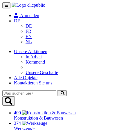
Navigation
umschalten
Anmelden
DE
DE
FR
EN
NL
Unsere Auktionen
In Arbeit
Kommend
Unsere Geschäfte
Alle Objekte
Kontaktieren Sie uns
Was
suchen
Sie?
400
Konstruktion & Bauwesen
374
Werkzeuge