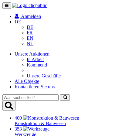
Navigation
umschalten
Anmelden
DE
DE
FR
EN
NL
Unsere Auktionen
In Arbeit
Kommend
Unsere Geschäfte
Alle Objekte
Kontaktieren Sie uns
Was
suchen
Sie?
400
Konstruktion & Bauwesen
353
Werkzeuge