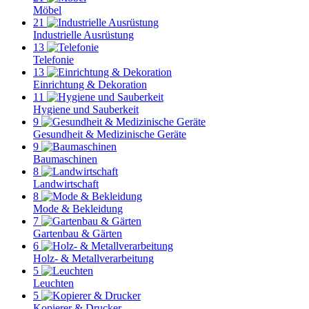
Möbel
21
Industrielle Ausrüstung
13
Telefonie
13
Einrichtung & Dekoration
11
Hygiene und Sauberkeit
9
Gesundheit & Medizinische Geräte
9
Baumaschinen
8
Landwirtschaft
8
Mode & Bekleidung
7
Gartenbau & Gärten
6
Holz- & Metallverarbeitung
5
Leuchten
5
Kopierer & Drucker