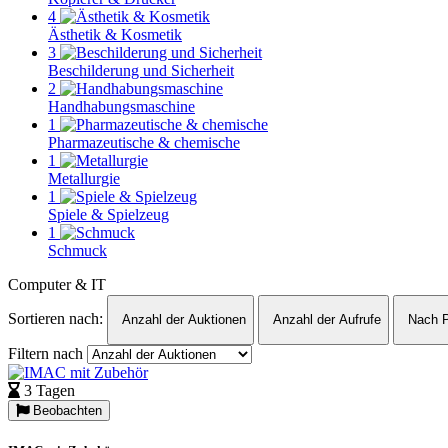
4
Ästhetik & Kosmetik
3
Beschilderung und Sicherheit
2
Handhabungsmaschine
1
Pharmazeutische & chemische
1
Metallurgie
1
Spiele & Spielzeug
1
Schmuck
Computer & IT
Sortieren nach:
Anzahl der Auktionen
Anzahl der Aufrufe
Nach P
Filtern nach
3 Tagen
Beobachten