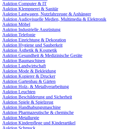
Auktion Computer & IT
Auktion Klempnerei & Sanitär
Auktion Lastwagen, Nutzfahrzeuge & Anhänger
Auktion Audiovisuelle Medien, Multimedia & Elektronik
Auktion Möbel
Auktion Industrielle Ausrüstung
Auktion Telefonie
Auktion Einrichtung & Dekoration
Auktion Hygiene und Sauberkeit
Auktion Ästhetik & Kosmetik
Auktion Gesundheit & Medizinische Geräte
Auktion Baumaschinen
Auktion Landwirtschaft
Auktion Mode & Bekleidung
Auktion Kopierer & Drucker
Auktion Gartenbau & Gärten
Auktion Holz- & Metallverarbeitung
Auktion Leuchten
Auktion Beschilderung und Sicherheit
Auktion Spiele & Spielzeug
Auktion Handhabungsmaschine
Auktion Pharmazeutische & chemische
Auktion Metallurgie
Auktion Kinderpflege und Kinderartikel
Auktion Schmuck