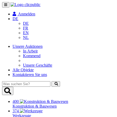
Navigation
umschalten
Anmelden
DE
DE
FR
EN
NL
Unsere Auktionen
In Arbeit
Kommend
Unsere Geschäfte
Alle Objekte
Kontaktieren Sie uns
Was
suchen
Sie?
400
Konstruktion & Bauwesen
374
Werkzeuge