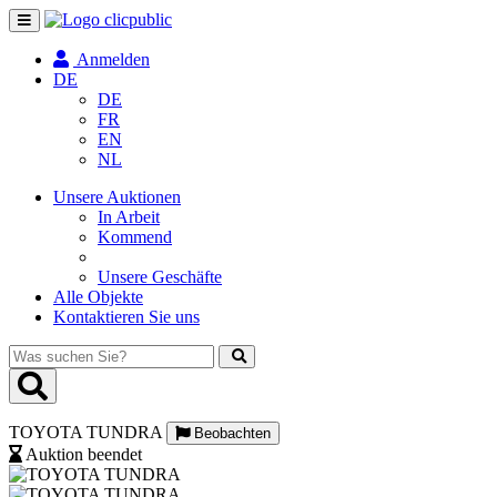
Navigation
umschalten
Anmelden
DE
DE
FR
EN
NL
Unsere Auktionen
In Arbeit
Kommend
Unsere Geschäfte
Alle Objekte
Kontaktieren Sie uns
Was
suchen
Sie?
TOYOTA TUNDRA
Beobachten
Auktion beendet