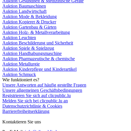
Auktion Gesundheit & Medizinische Geräte
Auktion Baumaschinen
Auktion Landwirtschaft
Auktion Mode & Bekleidung
Auktion Kopierer & Drucker
Auktion Gartenbau & Gärten
Auktion Holz- & Metallverarbeitung
Auktion Leuchten
Auktion Beschilderung und Sicherheit
Auktion Spiele & Spielzeug
Auktion Handhabungsmaschine
Auktion Pharmazeutische & chemische
Auktion Metallurgie
Auktion Kinderpflege und Kinderartikel
Auktion Schmuck
Wie funktioniert es?
Unsere Antworten auf häufig gestellte Fragen
Unsere allgemeinen Geschäftsbedingungen
Registrieren Sie sich auf clicpublic.lu
Melden Sie sich bei clicpublic.lu an
Datenschutzrichtlinie & Cookies
Barrierefreiheitserklärung
Kontaktieren Sie uns