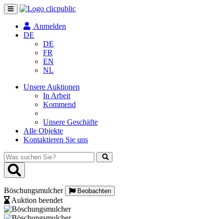
Navigation
umschalten
Anmelden
DE
DE
FR
EN
NL
Unsere Auktionen
In Arbeit
Kommend
Unsere Geschäfte
Alle Objekte
Kontaktieren Sie uns
Was
suchen
Sie?
Böschungsmulcher
Beobachten
Auktion beendet