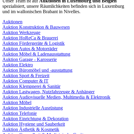
Unser Team ist auf
Auktionen in Luxemburg und Belgien
spezialisiert, unsere Räumlichkeiten befinden sich in Luxemburg
und im wallonischen Brabant in Nivelles.
Auktionen
Auktion Konstruktion & Bauwesen
Auktion Werkzeuge
Auktion HoReCa & Brauerei
Auktion Fördergeräte & Logistik
Auktion Autos & Motorräder
Auktion Möbel & Ladenausstattung
Auktion Garage - Karosserie
Auktion Elektro
Auktion Büromöbel und -ausstattung
Auktion Sport & Freizeit
Auktion Computer & IT
Auktion Klempnerei & Sanitär
Auktion Lastwagen, Nutzfahrzeuge & Anhänger
Auktion Audiovisuelle Medien, Multimedia & Elektronik
Auktion Möbel
Auktion Industrielle Ausrüstung
Auktion Telefonie
Auktion Einrichtung & Dekoration
Auktion Hygiene und Sauberkeit
Auktion Ästhetik & Kosmetik