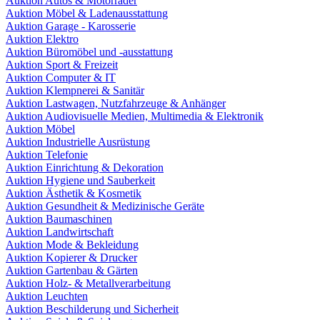
Auktion Autos & Motorräder
Auktion Möbel & Ladenausstattung
Auktion Garage - Karosserie
Auktion Elektro
Auktion Büromöbel und -ausstattung
Auktion Sport & Freizeit
Auktion Computer & IT
Auktion Klempnerei & Sanitär
Auktion Lastwagen, Nutzfahrzeuge & Anhänger
Auktion Audiovisuelle Medien, Multimedia & Elektronik
Auktion Möbel
Auktion Industrielle Ausrüstung
Auktion Telefonie
Auktion Einrichtung & Dekoration
Auktion Hygiene und Sauberkeit
Auktion Ästhetik & Kosmetik
Auktion Gesundheit & Medizinische Geräte
Auktion Baumaschinen
Auktion Landwirtschaft
Auktion Mode & Bekleidung
Auktion Kopierer & Drucker
Auktion Gartenbau & Gärten
Auktion Holz- & Metallverarbeitung
Auktion Leuchten
Auktion Beschilderung und Sicherheit