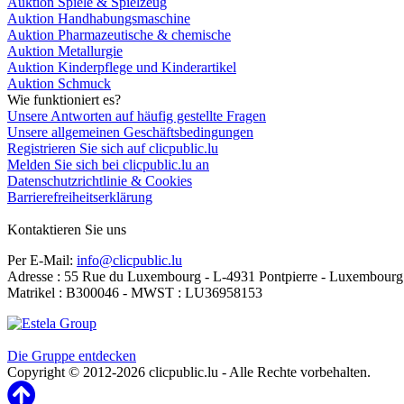
Auktion Spiele & Spielzeug
Auktion Handhabungsmaschine
Auktion Pharmazeutische & chemische
Auktion Metallurgie
Auktion Kinderpflege und Kinderartikel
Auktion Schmuck
Wie funktioniert es?
Unsere Antworten auf häufig gestellte Fragen
Unsere allgemeinen Geschäftsbedingungen
Registrieren Sie sich auf clicpublic.lu
Melden Sie sich bei clicpublic.lu an
Datenschutzrichtlinie & Cookies
Barrierefreiheitserklärung
Kontaktieren Sie uns
Per E-Mail:
info@clicpublic.lu
Adresse : 55 Rue du Luxembourg - L-4931 Pontpierre - Luxembourg
Matrikel : B300046 - MWST : LU36958153
Clicpublic ist eine Marke der Estela-Gruppe
Die Gruppe entdecken
Copyright © 2012-2026 clicpublic.lu - Alle Rechte vorbehalten.