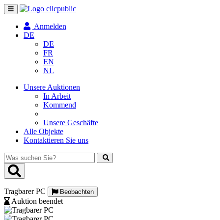
Navigation
umschalten
Anmelden
DE
DE
FR
EN
NL
Unsere Auktionen
In Arbeit
Kommend
Unsere Geschäfte
Alle Objekte
Kontaktieren Sie uns
Was
suchen
Sie?
Tragbarer PC
Beobachten
Auktion beendet