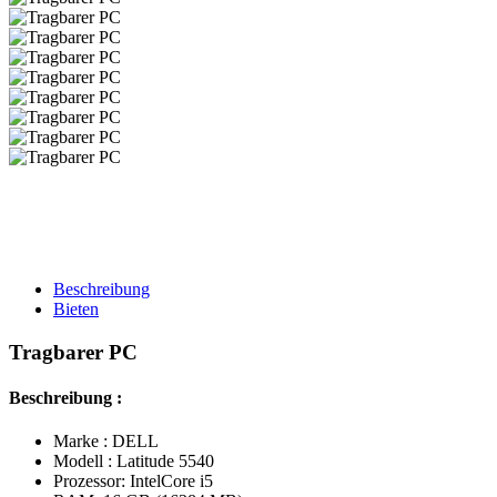
Beschreibung
Bieten
Tragbarer PC
Beschreibung :
Marke : DELL
Modell : Latitude 5540
Prozessor: IntelCore i5