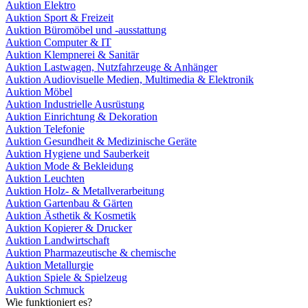
Auktion Elektro
Auktion Sport & Freizeit
Auktion Büromöbel und -ausstattung
Auktion Computer & IT
Auktion Klempnerei & Sanitär
Auktion Lastwagen, Nutzfahrzeuge & Anhänger
Auktion Audiovisuelle Medien, Multimedia & Elektronik
Auktion Möbel
Auktion Industrielle Ausrüstung
Auktion Einrichtung & Dekoration
Auktion Telefonie
Auktion Gesundheit & Medizinische Geräte
Auktion Hygiene und Sauberkeit
Auktion Mode & Bekleidung
Auktion Leuchten
Auktion Holz- & Metallverarbeitung
Auktion Gartenbau & Gärten
Auktion Ästhetik & Kosmetik
Auktion Kopierer & Drucker
Auktion Landwirtschaft
Auktion Pharmazeutische & chemische
Auktion Metallurgie
Auktion Spiele & Spielzeug
Auktion Schmuck
Wie funktioniert es?