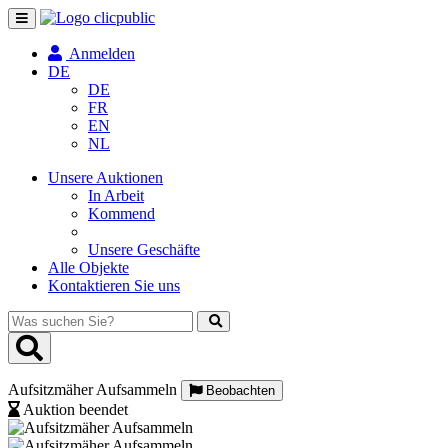
Navigation
umschalten
Anmelden
DE
DE
FR
EN
NL
Unsere Auktionen
In Arbeit
Kommend
Unsere Geschäfte
Alle Objekte
Kontaktieren Sie uns
Was
suchen
Sie?
Aufsitzmäher Aufsammeln
Beobachten
Auktion beendet