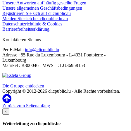
Unsere Antworten auf häufig gestellte Fragen
Unsere allgemeinen Geschäftsbedingungen
Registrieren Sie sich auf clicpublic.lu
Melden Sie sich bei clicpublic.lu an
Datenschutzrichtlinie & Cookies
Barrierefreiheitserklärung
Kontaktieren Sie uns
Per E-Mail:
info@clicpublic.lu
Adresse : 55 Rue du Luxembourg - L-4931 Pontpierre -
Luxembourg
Matrikel : B300046 - MWST : LU36958153
Clicpublic ist eine Marke der Estela-Gruppe
Die Gruppe entdecken
Copyright © 2012-2026 clicpublic.lu - Alle Rechte vorbehalten.
Zurück zum Seitenanfang
×
Weiterleitung zu clicpublic.be