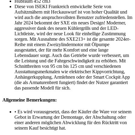
Hubraum 452 cm3
Diese von ISEKI Frankreich entwickelte Serie von
Aufsitzmähern mit Heckauswurf ist von hoher Qualität und
wird auch die anspruchsvollsten Benutzer zufriedenstellen. Im
Jahr 2024 bekommt der SXE ein neues Design! Moderner,
aggressiver dank des neuen Kühlergrills und der LED-
Lichtleiste, wird der neue Look für einhellige Zustimmung
sorgen. Mit Ausnahme des SXE213+ ist die gesamte 2024er-
Reihe mit einem Zweizylindermotor mit Ölpumpe
ausgestattet, der für mehr Komfort und eine lange
Lebensdauer sorgt. Auch das Getriebe wurde verbessert, um
die Leistung und die Fahrgeschwindigkeit zu erhöhen. Mit
Schnittbreiten von 95 cm bis 125 cm und verschiedenen
Ausstattungsmerkmalen wie elektrischer Kippvorrichtung,
Anhängerkupplung, Armlehnen oder der Smart Cockpit App
(die als Armaturenbrett fungiert) findet der Nutzer garantiert
das passende Modell für sich.
Allgemeine Bemerkungen:
• Es wird vorausgesetzt, dass der Käufer die Ware vor seinem
Gebot in Erwartung der Demontage, der Abschaltung oder
einer anderen möglichen Abwicklung für den Rücktritt von
seinem Kauf besichtigt hat.