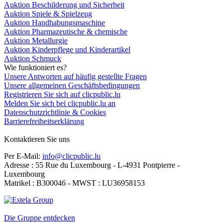
Auktion Beschilderung und Sicherheit
Auktion Spiele & Spielzeug
Auktion Handhabungsmaschine
Auktion Pharmazeutische & chemische
Auktion Metallurgie
Auktion Kinderpflege und Kinderartikel
Auktion Schmuck
Wie funktioniert es?
Unsere Antworten auf häufig gestellte Fragen
Unsere allgemeinen Geschäftsbedingungen
Registrieren Sie sich auf clicpublic.lu
Melden Sie sich bei clicpublic.lu an
Datenschutzrichtlinie & Cookies
Barrierefreiheitserklärung
Kontaktieren Sie uns
Per E-Mail:
info@clicpublic.lu
Adresse : 55 Rue du Luxembourg - L-4931 Pontpierre -
Luxembourg
Matrikel : B300046 - MWST : LU36958153
Clicpublic ist eine Marke der Estela-Gruppe
Die Gruppe entdecken