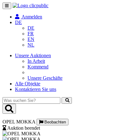
Navigation
umschalten
Anmelden
DE
DE
FR
EN
NL
Unsere Auktionen
In Arbeit
Kommend
Unsere Geschäfte
Alle Objekte
Kontaktieren Sie uns
Was
suchen
Sie?
OPEL MOKKA
Beobachten
Auktion beendet