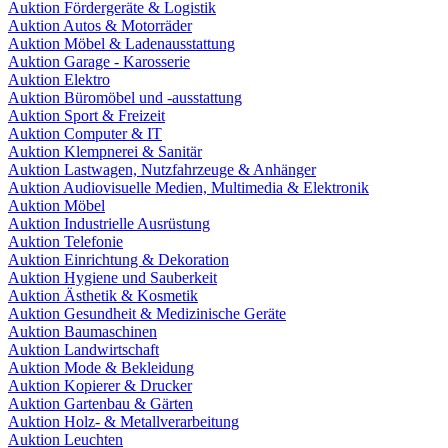
Auktion Fördergeräte & Logistik
Auktion Autos & Motorräder
Auktion Möbel & Ladenausstattung
Auktion Garage - Karosserie
Auktion Elektro
Auktion Büromöbel und -ausstattung
Auktion Sport & Freizeit
Auktion Computer & IT
Auktion Klempnerei & Sanitär
Auktion Lastwagen, Nutzfahrzeuge & Anhänger
Auktion Audiovisuelle Medien, Multimedia & Elektronik
Auktion Möbel
Auktion Industrielle Ausrüstung
Auktion Telefonie
Auktion Einrichtung & Dekoration
Auktion Hygiene und Sauberkeit
Auktion Ästhetik & Kosmetik
Auktion Gesundheit & Medizinische Geräte
Auktion Baumaschinen
Auktion Landwirtschaft
Auktion Mode & Bekleidung
Auktion Kopierer & Drucker
Auktion Gartenbau & Gärten
Auktion Holz- & Metallverarbeitung
Auktion Leuchten