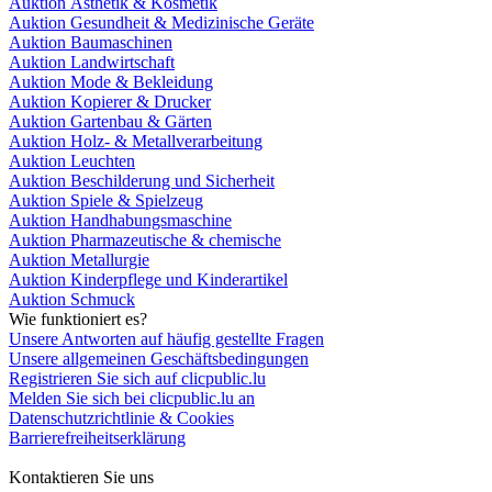
Auktion Ästhetik & Kosmetik
Auktion Gesundheit & Medizinische Geräte
Auktion Baumaschinen
Auktion Landwirtschaft
Auktion Mode & Bekleidung
Auktion Kopierer & Drucker
Auktion Gartenbau & Gärten
Auktion Holz- & Metallverarbeitung
Auktion Leuchten
Auktion Beschilderung und Sicherheit
Auktion Spiele & Spielzeug
Auktion Handhabungsmaschine
Auktion Pharmazeutische & chemische
Auktion Metallurgie
Auktion Kinderpflege und Kinderartikel
Auktion Schmuck
Wie funktioniert es?
Unsere Antworten auf häufig gestellte Fragen
Unsere allgemeinen Geschäftsbedingungen
Registrieren Sie sich auf clicpublic.lu
Melden Sie sich bei clicpublic.lu an
Datenschutzrichtlinie & Cookies
Barrierefreiheitserklärung
Kontaktieren Sie uns