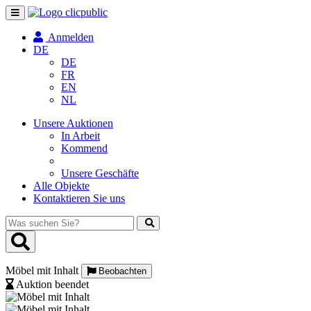
Navigation
umschalten
Anmelden
DE
DE
FR
EN
NL
Unsere Auktionen
In Arbeit
Kommend
Unsere Geschäfte
Alle Objekte
Kontaktieren Sie uns
Was
suchen
Sie?
Möbel mit Inhalt
Beobachten
Auktion beendet