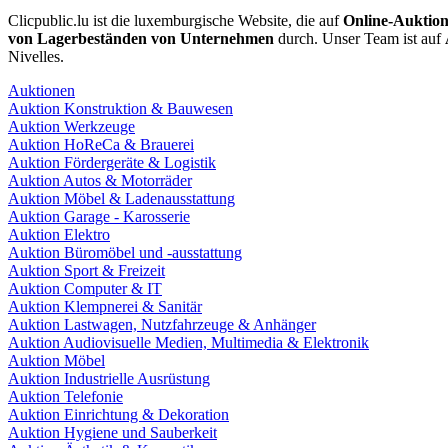
Clicpublic.lu ist die luxemburgische Website, die auf
Online-Auktio
von Lagerbeständen von Unternehmen
durch. Unser Team ist auf
Nivelles.
Auktionen
Auktion Konstruktion & Bauwesen
Auktion Werkzeuge
Auktion HoReCa & Brauerei
Auktion Fördergeräte & Logistik
Auktion Autos & Motorräder
Auktion Möbel & Ladenausstattung
Auktion Garage - Karosserie
Auktion Elektro
Auktion Büromöbel und -ausstattung
Auktion Sport & Freizeit
Auktion Computer & IT
Auktion Klempnerei & Sanitär
Auktion Lastwagen, Nutzfahrzeuge & Anhänger
Auktion Audiovisuelle Medien, Multimedia & Elektronik
Auktion Möbel
Auktion Industrielle Ausrüstung
Auktion Telefonie
Auktion Einrichtung & Dekoration
Auktion Hygiene und Sauberkeit