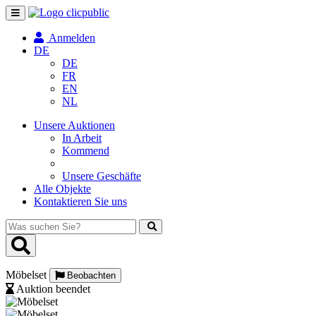
Navigation
umschalten
Anmelden
DE
DE
FR
EN
NL
Unsere Auktionen
In Arbeit
Kommend
Unsere Geschäfte
Alle Objekte
Kontaktieren Sie uns
Was
suchen
Sie?
Möbelset
Beobachten
Auktion beendet