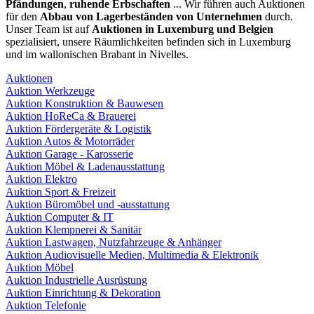
Pfändungen
,
ruhende Erbschaften
... Wir führen auch Auktionen
für den
Abbau von Lagerbeständen von Unternehmen
durch.
Unser Team ist auf
Auktionen in Luxemburg und Belgien
spezialisiert, unsere Räumlichkeiten befinden sich in Luxemburg
und im wallonischen Brabant in Nivelles.
Auktionen
Auktion Werkzeuge
Auktion Konstruktion & Bauwesen
Auktion HoReCa & Brauerei
Auktion Fördergeräte & Logistik
Auktion Autos & Motorräder
Auktion Garage - Karosserie
Auktion Möbel & Ladenausstattung
Auktion Elektro
Auktion Sport & Freizeit
Auktion Büromöbel und -ausstattung
Auktion Computer & IT
Auktion Klempnerei & Sanitär
Auktion Lastwagen, Nutzfahrzeuge & Anhänger
Auktion Audiovisuelle Medien, Multimedia & Elektronik
Auktion Möbel
Auktion Industrielle Ausrüstung
Auktion Einrichtung & Dekoration
Auktion Telefonie