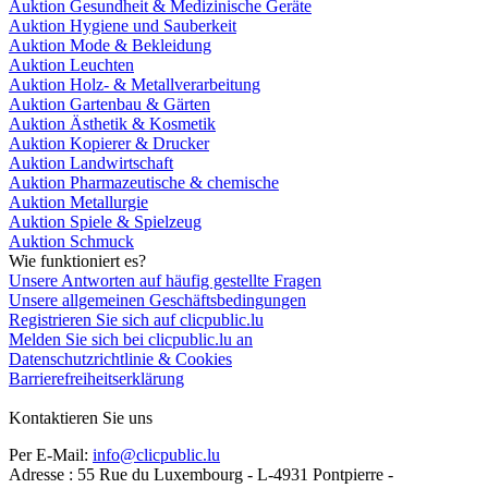
Auktion Gesundheit & Medizinische Geräte
Auktion Hygiene und Sauberkeit
Auktion Mode & Bekleidung
Auktion Leuchten
Auktion Holz- & Metallverarbeitung
Auktion Gartenbau & Gärten
Auktion Ästhetik & Kosmetik
Auktion Kopierer & Drucker
Auktion Landwirtschaft
Auktion Pharmazeutische & chemische
Auktion Metallurgie
Auktion Spiele & Spielzeug
Auktion Schmuck
Wie funktioniert es?
Unsere Antworten auf häufig gestellte Fragen
Unsere allgemeinen Geschäftsbedingungen
Registrieren Sie sich auf clicpublic.lu
Melden Sie sich bei clicpublic.lu an
Datenschutzrichtlinie & Cookies
Barrierefreiheitserklärung
Kontaktieren Sie uns
Per E-Mail:
info@clicpublic.lu
Adresse : 55 Rue du Luxembourg - L-4931 Pontpierre -