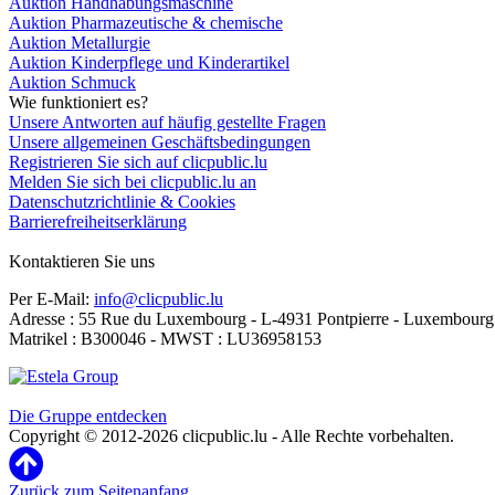
Auktion Handhabungsmaschine
Auktion Pharmazeutische & chemische
Auktion Metallurgie
Auktion Kinderpflege und Kinderartikel
Auktion Schmuck
Wie funktioniert es?
Unsere Antworten auf häufig gestellte Fragen
Unsere allgemeinen Geschäftsbedingungen
Registrieren Sie sich auf clicpublic.lu
Melden Sie sich bei clicpublic.lu an
Datenschutzrichtlinie & Cookies
Barrierefreiheitserklärung
Kontaktieren Sie uns
Per E-Mail:
info@clicpublic.lu
Adresse : 55 Rue du Luxembourg - L-4931 Pontpierre - Luxembourg
Matrikel : B300046 - MWST : LU36958153
Clicpublic ist eine Marke der Estela-Gruppe
Die Gruppe entdecken
Copyright © 2012-2026 clicpublic.lu - Alle Rechte vorbehalten.
Zurück zum Seitenanfang