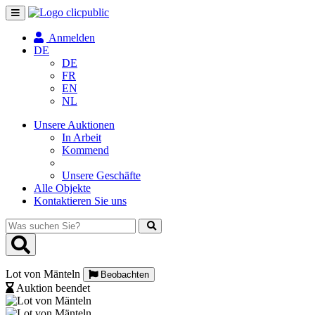
Navigation
umschalten
Anmelden
DE
DE
FR
EN
NL
Unsere Auktionen
In Arbeit
Kommend
Unsere Geschäfte
Alle Objekte
Kontaktieren Sie uns
Was
suchen
Sie?
Lot von Mänteln
Beobachten
Auktion beendet