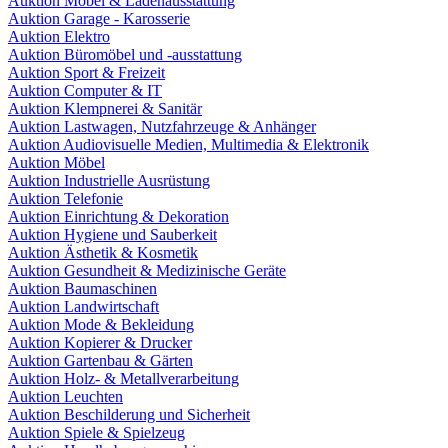
Auktion Möbel & Ladenausstattung
Auktion Garage - Karosserie
Auktion Elektro
Auktion Büromöbel und -ausstattung
Auktion Sport & Freizeit
Auktion Computer & IT
Auktion Klempnerei & Sanitär
Auktion Lastwagen, Nutzfahrzeuge & Anhänger
Auktion Audiovisuelle Medien, Multimedia & Elektronik
Auktion Möbel
Auktion Industrielle Ausrüstung
Auktion Telefonie
Auktion Einrichtung & Dekoration
Auktion Hygiene und Sauberkeit
Auktion Ästhetik & Kosmetik
Auktion Gesundheit & Medizinische Geräte
Auktion Baumaschinen
Auktion Landwirtschaft
Auktion Mode & Bekleidung
Auktion Kopierer & Drucker
Auktion Gartenbau & Gärten
Auktion Holz- & Metallverarbeitung
Auktion Leuchten
Auktion Beschilderung und Sicherheit
Auktion Spiele & Spielzeug