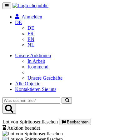
Navigation
umschalten
Anmelden
DE
DE
FR
EN
NL
Unsere Auktionen
In Arbeit
Kommend
Unsere Geschäfte
Alle Objekte
Kontaktieren Sie uns
Was
suchen
Sie?
Lot von Spirituosenflaschen
Beobachten
Auktion beendet