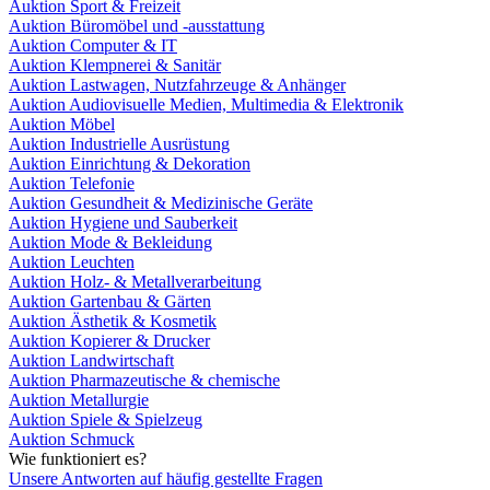
Auktion Sport & Freizeit
Auktion Büromöbel und -ausstattung
Auktion Computer & IT
Auktion Klempnerei & Sanitär
Auktion Lastwagen, Nutzfahrzeuge & Anhänger
Auktion Audiovisuelle Medien, Multimedia & Elektronik
Auktion Möbel
Auktion Industrielle Ausrüstung
Auktion Einrichtung & Dekoration
Auktion Telefonie
Auktion Gesundheit & Medizinische Geräte
Auktion Hygiene und Sauberkeit
Auktion Mode & Bekleidung
Auktion Leuchten
Auktion Holz- & Metallverarbeitung
Auktion Gartenbau & Gärten
Auktion Ästhetik & Kosmetik
Auktion Kopierer & Drucker
Auktion Landwirtschaft
Auktion Pharmazeutische & chemische
Auktion Metallurgie
Auktion Spiele & Spielzeug
Auktion Schmuck
Wie funktioniert es?
Unsere Antworten auf häufig gestellte Fragen