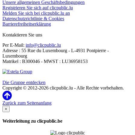
Unsere allgemeinen Geschäftsbedingungen
Registrieren Sie sich auf clicpublic.lu
Melden Sie sich bei clicpublic.lu an
Datenschutzrichtlinie & Cookies
Barrierefreiheitserklärung
Kontaktieren Sie uns
Per E-Mail:
info@clicpublic.lu
Adresse : 55 Rue du Luxembourg - L-4931 Pontpierre -
Luxembourg
Matrikel : B300046 - MWST : LU36958153
Clicpublic ist eine Marke der Estela-Gruppe
Die Gruppe entdecken
Copyright © 2012-2026 clicpublic.lu - Alle Rechte vorbehalten.
Zurück zum Seitenanfang
×
Weiterleitung zu clicpublic.be