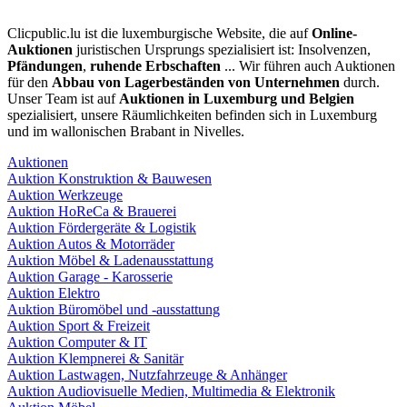
Clicpublic.lu ist die luxemburgische Website, die auf
Online-
Auktionen
juristischen Ursprungs spezialisiert ist: Insolvenzen,
Pfändungen
,
ruhende Erbschaften
... Wir führen auch Auktionen
für den
Abbau von Lagerbeständen von Unternehmen
durch.
Unser Team ist auf
Auktionen in Luxemburg und Belgien
spezialisiert, unsere Räumlichkeiten befinden sich in Luxemburg
und im wallonischen Brabant in Nivelles.
Auktionen
Auktion Konstruktion & Bauwesen
Auktion Werkzeuge
Auktion HoReCa & Brauerei
Auktion Fördergeräte & Logistik
Auktion Autos & Motorräder
Auktion Möbel & Ladenausstattung
Auktion Garage - Karosserie
Auktion Elektro
Auktion Büromöbel und -ausstattung
Auktion Sport & Freizeit
Auktion Computer & IT
Auktion Klempnerei & Sanitär
Auktion Lastwagen, Nutzfahrzeuge & Anhänger
Auktion Audiovisuelle Medien, Multimedia & Elektronik