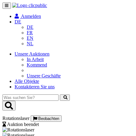
Navigation
umschalten
Anmelden
DE
DE
FR
EN
NL
Unsere Auktionen
In Arbeit
Kommend
Unsere Geschäfte
Alle Objekte
Kontaktieren Sie uns
Was
suchen
Sie?
Rotationslaser
Beobachten
Auktion beendet