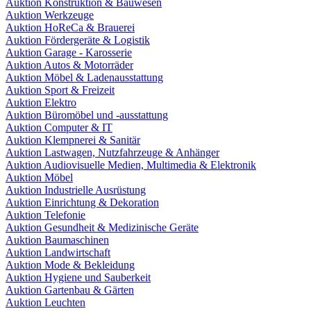
Auktion Konstruktion & Bauwesen
Auktion Werkzeuge
Auktion HoReCa & Brauerei
Auktion Fördergeräte & Logistik
Auktion Garage - Karosserie
Auktion Autos & Motorräder
Auktion Möbel & Ladenausstattung
Auktion Sport & Freizeit
Auktion Elektro
Auktion Büromöbel und -ausstattung
Auktion Computer & IT
Auktion Klempnerei & Sanitär
Auktion Lastwagen, Nutzfahrzeuge & Anhänger
Auktion Audiovisuelle Medien, Multimedia & Elektronik
Auktion Möbel
Auktion Industrielle Ausrüstung
Auktion Einrichtung & Dekoration
Auktion Telefonie
Auktion Gesundheit & Medizinische Geräte
Auktion Baumaschinen
Auktion Landwirtschaft
Auktion Mode & Bekleidung
Auktion Hygiene und Sauberkeit
Auktion Gartenbau & Gärten
Auktion Leuchten