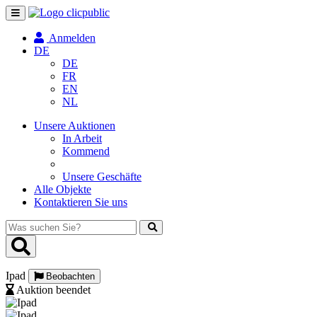
Navigation
umschalten
Anmelden
DE
DE
FR
EN
NL
Unsere Auktionen
In Arbeit
Kommend
Unsere Geschäfte
Alle Objekte
Kontaktieren Sie uns
Was
suchen
Sie?
Ipad
Beobachten
Auktion beendet