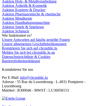
Auktion Holz- & Metallverarbeitung
Auktion Ästhetik & Kosmetik
Auktion Kopierer & Drucker
Auktion Pharmazeutische & chemische
Auktion Metallurgie
Auktion Handhabungsmaschine
Auktion Spiele & Spielzeug
Auktion Schmuck
Wie funktioniert es?
Unsere Antworten auf häufig gestellte Fragen
Unsere allgemeinen Geschäftsbedingungen
Registrieren Sie sich auf clicpublic.lu
Melden Sie sich bei clicpublic.lu an
Datenschutzrichtlinie & Cookies
Barrierefreiheitserklärung
Kontaktieren Sie uns
Per E-Mail:
info@clicpublic.lu
Adresse : 55 Rue du Luxembourg - L-4931 Pontpierre -
Luxembourg
Matrikel : B300046 - MWST : LU36958153
Clicpublic ist eine Marke der Estela-Gruppe