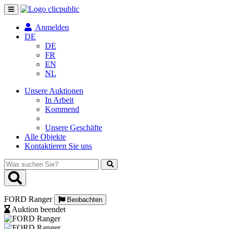
Navigation
umschalten
Anmelden
DE
DE
FR
EN
NL
Unsere Auktionen
In Arbeit
Kommend
Unsere Geschäfte
Alle Objekte
Kontaktieren Sie uns
Was
suchen
Sie?
FORD Ranger
Beobachten
Auktion beendet