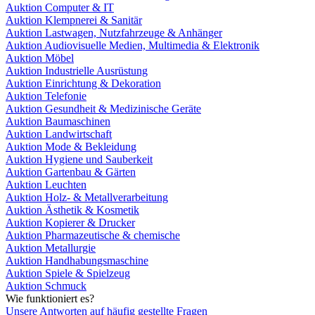
Auktion Computer & IT
Auktion Klempnerei & Sanitär
Auktion Lastwagen, Nutzfahrzeuge & Anhänger
Auktion Audiovisuelle Medien, Multimedia & Elektronik
Auktion Möbel
Auktion Industrielle Ausrüstung
Auktion Einrichtung & Dekoration
Auktion Telefonie
Auktion Gesundheit & Medizinische Geräte
Auktion Baumaschinen
Auktion Landwirtschaft
Auktion Mode & Bekleidung
Auktion Hygiene und Sauberkeit
Auktion Gartenbau & Gärten
Auktion Leuchten
Auktion Holz- & Metallverarbeitung
Auktion Ästhetik & Kosmetik
Auktion Kopierer & Drucker
Auktion Pharmazeutische & chemische
Auktion Metallurgie
Auktion Handhabungsmaschine
Auktion Spiele & Spielzeug
Auktion Schmuck
Wie funktioniert es?
Unsere Antworten auf häufig gestellte Fragen