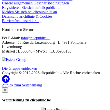
Unsere allgemeinen Geschäftsbedingungen
Registrieren Sie sich auf clicpublic.lu
Melden Sie sich bei clicpublic.lu an
Datenschutzrichtlinie & Cookies
Barrierefreiheitserklärung
Kontaktieren Sie uns
Per E-Mail:
info@clicpublic.lu
Adresse : 55 Rue du Luxembourg - L-4931 Pontpierre -
Luxembourg
Matrikel : B300046 - MWST : LU36958153
Clicpublic ist eine Marke der Estela-Gruppe
Die Gruppe entdecken
Copyright © 2012-2026 clicpublic.lu - Alle Rechte vorbehalten.
Zurück zum Seitenanfang
×
Weiterleitung zu clicpublic.be