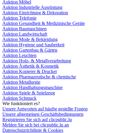
Auktion Möbel
Auktion Industrielle Ausrüstung
Auktion Einrichtung & Dekoration
Auktion Telefonie
Auktion Gesundheit & Medizinische Geräte
Auktion Baumaschinen
Auktion Landwirtschaft
Auktion Mode & Bekleidung
Auktion Hygiene und Sauberkeit
Auktion Gartenbau & Gärten
Auktion Leuchten
Auktion Holz- & Metallverarbeitung
Auktion Ästhetik & Kosmetik
Auktion Kopierer & Drucker
Auktion Pharmazeutische & chemische
Auktion Metallurgie
Auktion Handhabungsmaschine
Auktion Spiele & Spielzeug
Auktion Schmuck
Wie funktioniert es?
Unsere Antworten auf häufig gestellte Fragen
Unsere allgemeinen Geschäftsbedingungen
Registrieren Sie sich auf clicpublic.lu
Melden Sie sich bei clicpublic.lu an
Datenschutzrichtlinie & Cookies