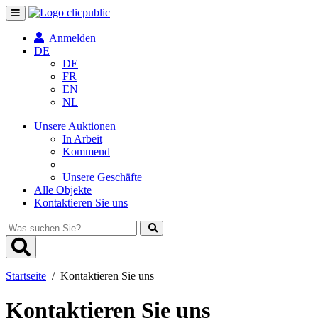
Navigation
umschalten
Anmelden
DE
DE
FR
EN
NL
Unsere Auktionen
In Arbeit
Kommend
Unsere Geschäfte
Alle Objekte
Kontaktieren Sie uns
Was
suchen
Sie?
Startseite
/
Kontaktieren Sie uns
Kontaktieren Sie uns