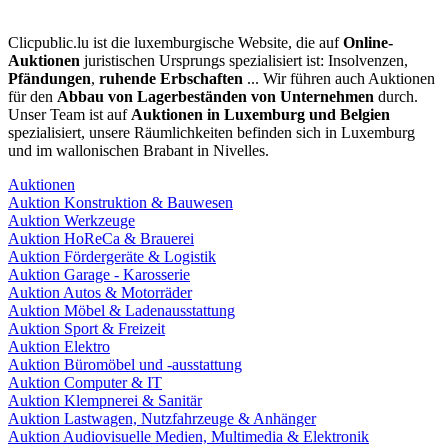
Clicpublic.lu ist die luxemburgische Website, die auf
Online-
Auktionen
juristischen Ursprungs spezialisiert ist: Insolvenzen,
Pfändungen
,
ruhende Erbschaften
... Wir führen auch Auktionen
für den
Abbau von Lagerbeständen von Unternehmen
durch.
Unser Team ist auf
Auktionen in Luxemburg und Belgien
spezialisiert, unsere Räumlichkeiten befinden sich in Luxemburg
und im wallonischen Brabant in Nivelles.
Auktionen
Auktion Konstruktion & Bauwesen
Auktion Werkzeuge
Auktion HoReCa & Brauerei
Auktion Fördergeräte & Logistik
Auktion Garage - Karosserie
Auktion Autos & Motorräder
Auktion Möbel & Ladenausstattung
Auktion Sport & Freizeit
Auktion Elektro
Auktion Büromöbel und -ausstattung
Auktion Computer & IT
Auktion Klempnerei & Sanitär
Auktion Lastwagen, Nutzfahrzeuge & Anhänger
Auktion Audiovisuelle Medien, Multimedia & Elektronik