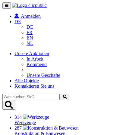
Navigation
umschalten
Anmelden
DE
DE
FR
EN
NL
Unsere Auktionen
In Arbeit
Kommend
Unsere Geschäfte
Alle Objekte
Kontaktieren Sie uns
Was
suchen
Sie?
314
Werkzeuge
287
Konstruktion & Bauwesen