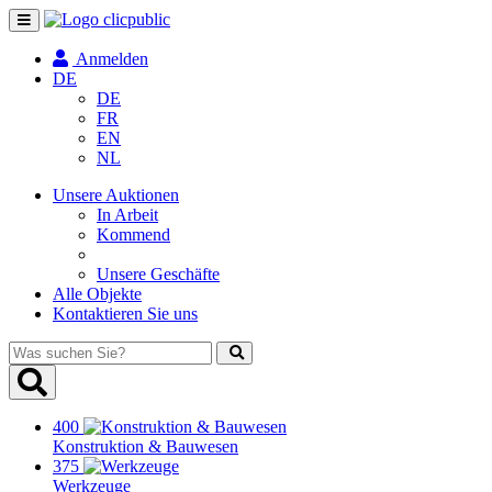
Navigation
umschalten
Anmelden
DE
DE
FR
EN
NL
Unsere Auktionen
In Arbeit
Kommend
Unsere Geschäfte
Alle Objekte
Kontaktieren Sie uns
Was
suchen
Sie?
400
Konstruktion & Bauwesen
375
Werkzeuge